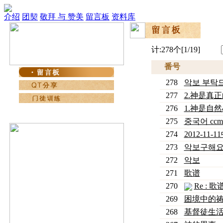
介绍
团契
敬拜 与 赞美
留言板
资料库
计:278个[1/19]
番号
278
악보 부탁
277
2.神是真正的
276
1.神是自然
275
중국어 cc
274
2012-11
273
악보구해
272
악보
271
歌谱
270
Re : 歌
269
困境中的
268
基督徒生